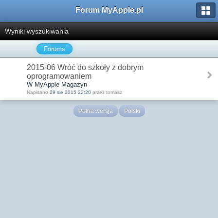
Forum MyApple.pl
Wyniki wyszukiwania
Forums
2015-06 Wróć do szkoły z dobrym
oprogramowaniem
W MyApple Magazyn
Napisano
29 sie 2015 22:20
przez tomasz
Pełna wersja
Polski