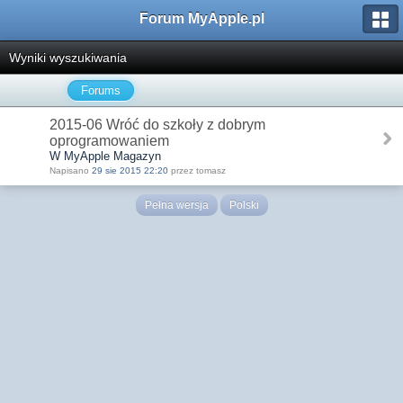
Forum MyApple.pl
Wyniki wyszukiwania
Forums
2015-06 Wróć do szkoły z dobrym
oprogramowaniem
W MyApple Magazyn
Napisano
29 sie 2015 22:20
przez tomasz
Pełna wersja
Polski