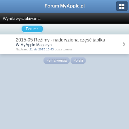
Forum MyApple.pl
Wyniki wyszukiwania
Forums
2015-05 Reżimy - nadgryziona część jabłka
W MyApple Magazyn
Napisano
21 sie 2015 10:43
przez tomasz
Pełna wersja
Polski