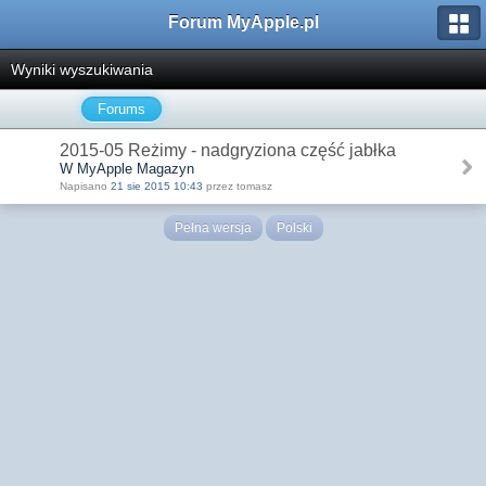
Forum MyApple.pl
Wyniki wyszukiwania
Forums
2015-05 Reżimy - nadgryziona część jabłka
W MyApple Magazyn
Napisano
21 sie 2015 10:43
przez tomasz
Pełna wersja
Polski