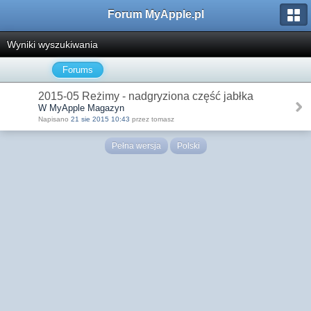
Forum MyApple.pl
Wyniki wyszukiwania
Forums
2015-05 Reżimy - nadgryziona część jabłka
W MyApple Magazyn
Napisano
21 sie 2015 10:43
przez tomasz
Pełna wersja
Polski