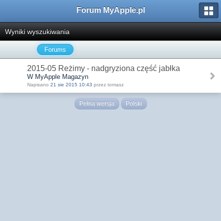
Forum MyApple.pl
Wyniki wyszukiwania
Forums
2015-05 Reżimy - nadgryziona część jabłka
W MyApple Magazyn
Napisano
21 sie 2015 10:43
przez tomasz
Pełna wersja
Polski