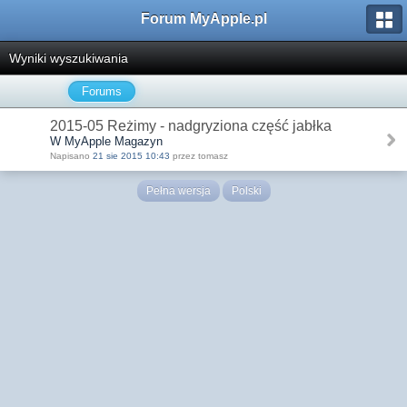
Forum MyApple.pl
Wyniki wyszukiwania
Forums
2015-05 Reżimy - nadgryziona część jabłka
W MyApple Magazyn
Napisano
21 sie 2015 10:43
przez tomasz
Pełna wersja
Polski