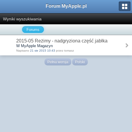
Forum MyApple.pl
Wyniki wyszukiwania
Forums
2015-05 Reżimy - nadgryziona część jabłka
W MyApple Magazyn
Napisano
21 sie 2015 10:43
przez tomasz
Pełna wersja
Polski