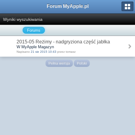
Forum MyApple.pl
Wyniki wyszukiwania
Forums
2015-05 Reżimy - nadgryziona część jabłka
W MyApple Magazyn
Napisano
21 sie 2015 10:43
przez tomasz
Pełna wersja
Polski