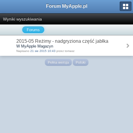
Forum MyApple.pl
Wyniki wyszukiwania
Forums
2015-05 Reżimy - nadgryziona część jabłka
W MyApple Magazyn
Napisano
21 sie 2015 10:43
przez tomasz
Pełna wersja
Polski