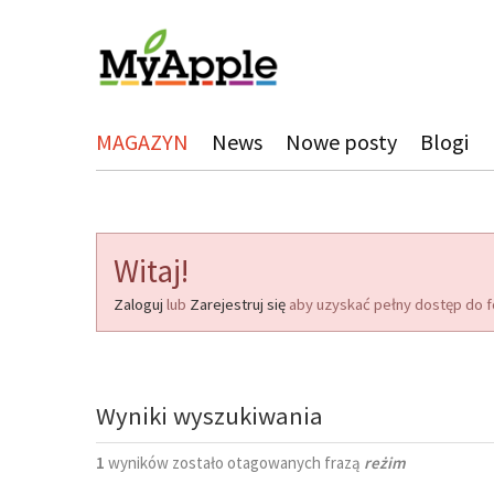
MAGAZYN
News
Nowe posty
Blogi
Witaj!
Zaloguj
lub
Zarejestruj się
aby uzyskać pełny dostęp do f
Wyniki wyszukiwania
1
wyników zostało otagowanych frazą
reżim