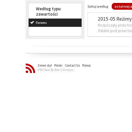
Sortuj według
ostatniej a
Według typu
zawartości
2015-05 Reżimy 
Forums
Rozpoczęty przez to
Ostatni post przez t
Zmień styl
Polski
Contact Us
Pomoc
IPB3 Skin By Tom Christian.