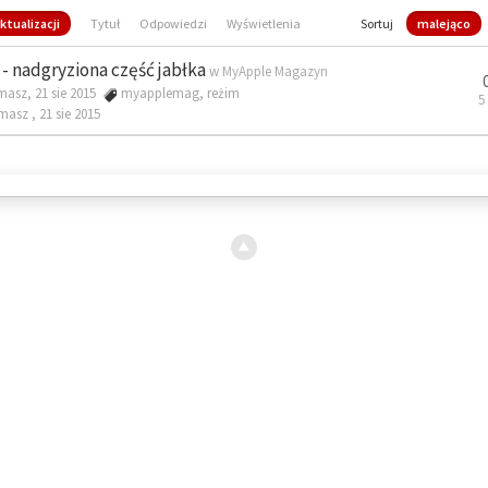
ktualizacji
Tytuł
Odpowiedzi
Wyświetlenia
Sortuj
malejąco
- nadgryziona część jabłka
w
MyApple Magazyn
masz, 21 sie 2015
myapplemag
,
reżim
5
omasz ,
21 sie 2015