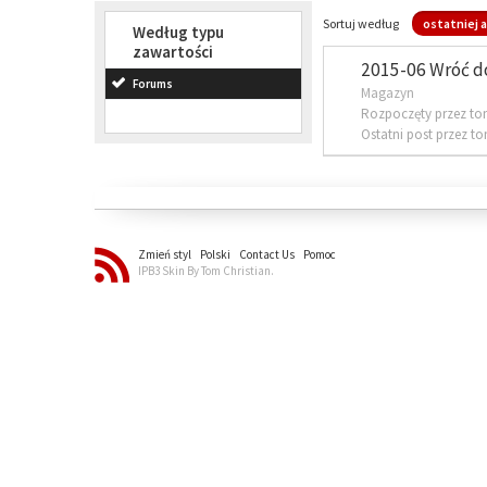
Sortuj według
ostatniej a
Według typu
zawartości
2015-06 Wróć d
Forums
Magazyn
Rozpoczęty przez to
Ostatni post przez t
Zmień styl
Polski
Contact Us
Pomoc
IPB3 Skin By Tom Christian.