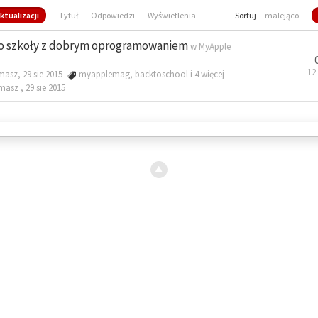
ktualizacji
Tytuł
Odpowiedzi
Wyświetlenia
Sortuj
malejąco
o szkoły z dobrym oprogramowaniem
w
MyApple
12
masz, 29 sie 2015
myapplemag
,
backtoschool
i 4 więcej
omasz ,
29 sie 2015