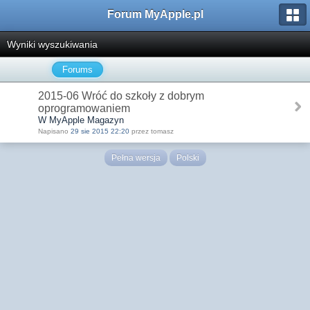
Forum MyApple.pl
Wyniki wyszukiwania
Forums
2015-06 Wróć do szkoły z dobrym
oprogramowaniem
W MyApple Magazyn
Napisano
29 sie 2015 22:20
przez tomasz
Pełna wersja
Polski