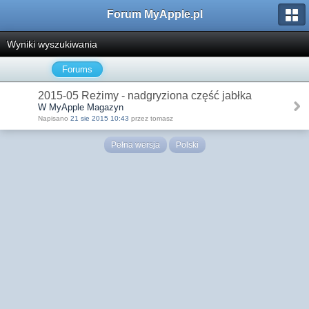
Forum MyApple.pl
Wyniki wyszukiwania
Forums
2015-05 Reżimy - nadgryziona część jabłka
W MyApple Magazyn
Napisano
21 sie 2015 10:43
przez tomasz
Pełna wersja
Polski