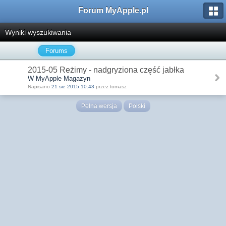
Forum MyApple.pl
Wyniki wyszukiwania
Forums
2015-05 Reżimy - nadgryziona część jabłka
W MyApple Magazyn
Napisano
21 sie 2015 10:43
przez tomasz
Pełna wersja
Polski