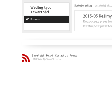
Sortuj według
ostatniej akt
Według typu
zawartości
2015-05 Reżimy 
Forums
Rozpoczęty przez to
Ostatni post przez t
Zmień styl
Polski
Contact Us
Pomoc
IPB3 Skin By Tom Christian.