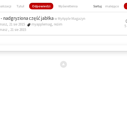
ualizacji
Tytuł
Odpowiedzi
Wyświetlenia
Sortuj
malejąco
- nadgryziona część jabłka
w
MyApple Magazyn
masz, 21 sie 2015
myapplemag
,
reżim
5
omasz ,
21 sie 2015