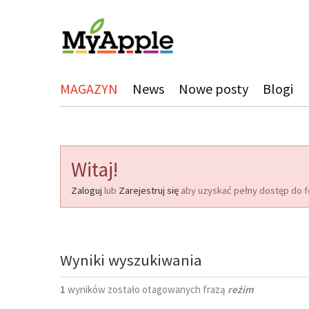
MAGAZYN
News
Nowe posty
Blogi
Witaj!
Zaloguj
lub
Zarejestruj się
aby uzyskać pełny dostęp do f
Wyniki wyszukiwania
1
wyników zostało otagowanych frazą
reżim