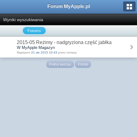
Forum MyApple.pl
Wyniki wyszukiwania
Forums
2015-05 Reżimy - nadgryziona część jabłka
W MyApple Magazyn
Napisano
21 sie 2015 10:43
przez tomasz
Pełna wersja
Polski