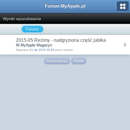
Forum MyApple.pl
Wyniki wyszukiwania
Forums
2015-05 Reżimy - nadgryziona część jabłka
W MyApple Magazyn
Napisano
21 sie 2015 10:43
przez tomasz
Pełna wersja
Polski