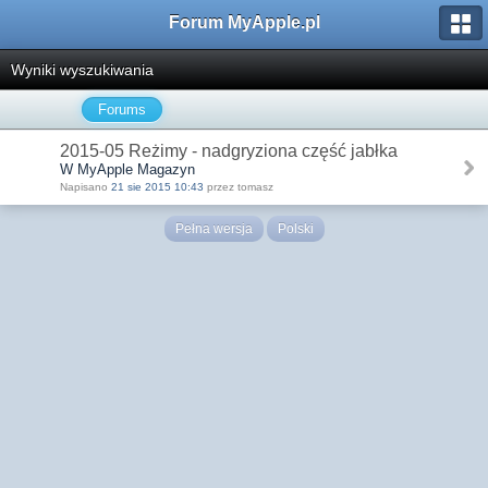
Forum MyApple.pl
Wyniki wyszukiwania
Forums
2015-05 Reżimy - nadgryziona część jabłka
W MyApple Magazyn
Napisano
21 sie 2015 10:43
przez tomasz
Pełna wersja
Polski