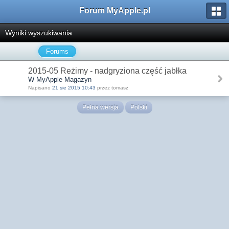
Forum MyApple.pl
Wyniki wyszukiwania
Forums
2015-05 Reżimy - nadgryziona część jabłka
W MyApple Magazyn
Napisano
21 sie 2015 10:43
przez tomasz
Pełna wersja
Polski