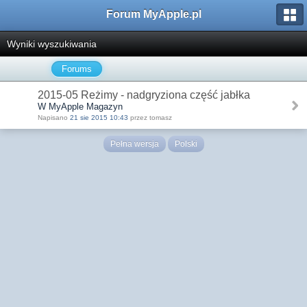
Forum MyApple.pl
Wyniki wyszukiwania
Forums
2015-05 Reżimy - nadgryziona część jabłka
W MyApple Magazyn
Napisano
21 sie 2015 10:43
przez tomasz
Pełna wersja
Polski