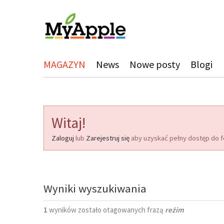
MAGAZYN
News
Nowe posty
Blogi
Witaj!
Zaloguj
lub
Zarejestruj się
aby uzyskać pełny dostęp do f
Wyniki wyszukiwania
1
wyników zostało otagowanych frazą
reżim