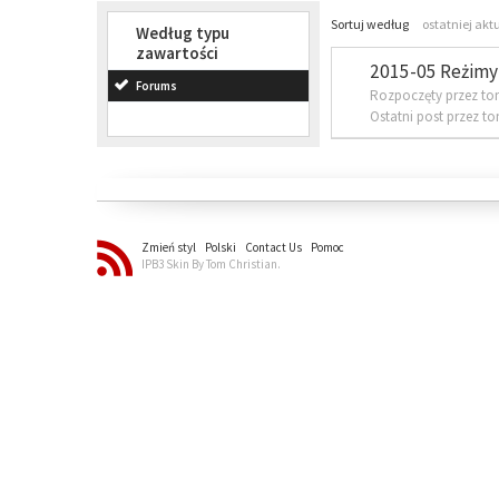
Sortuj według
ostatniej akt
Według typu
zawartości
2015-05 Reżimy 
Forums
Rozpoczęty przez to
Ostatni post przez t
Zmień styl
Polski
Contact Us
Pomoc
IPB3 Skin By Tom Christian.