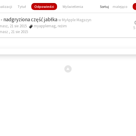
ualizacji
Tytuł
Odpowiedzi
Wyświetlenia
Sortuj
malejąco
- nadgryziona część jabłka
w
MyApple Magazyn
masz, 21 sie 2015
myapplemag
,
reżim
5
omasz ,
21 sie 2015