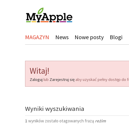
MAGAZYN
News
Nowe posty
Blogi
Witaj!
Zaloguj
lub
Zarejestruj się
aby uzyskać pełny dostęp do f
Wyniki wyszukiwania
1
wyników zostało otagowanych frazą
reżim