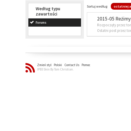
Sortuj według
ostatniej a
Według typu
zawartości
2015-05 Reżimy 
Forums
Rozpoczęty przez to
Ostatni post przez t
Zmień styl
Polski
Contact Us
Pomoc
IPB3 Skin By Tom Christian.