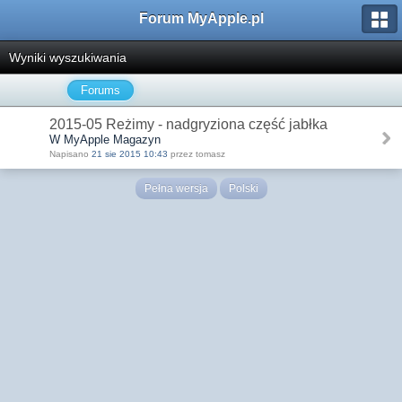
Forum MyApple.pl
Wyniki wyszukiwania
Forums
2015-05 Reżimy - nadgryziona część jabłka
W MyApple Magazyn
Napisano
21 sie 2015 10:43
przez tomasz
Pełna wersja
Polski