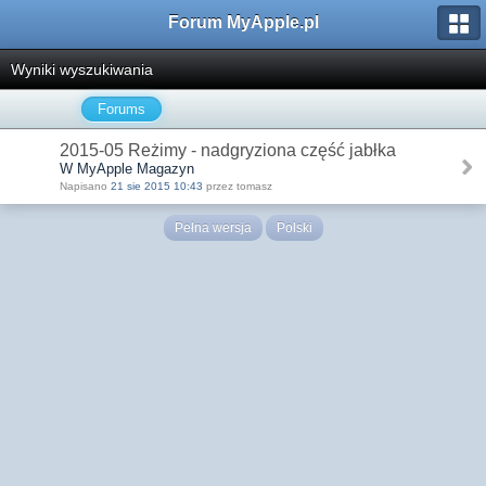
Forum MyApple.pl
Wyniki wyszukiwania
Forums
2015-05 Reżimy - nadgryziona część jabłka
W MyApple Magazyn
Napisano
21 sie 2015 10:43
przez tomasz
Pełna wersja
Polski