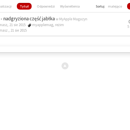
ualizacji
Tytuł
Odpowiedzi
Wyświetlenia
Sortuj
malejąco
- nadgryziona część jabłka
w
MyApple Magazyn
masz, 21 sie 2015
myapplemag
,
reżim
5
omasz ,
21 sie 2015