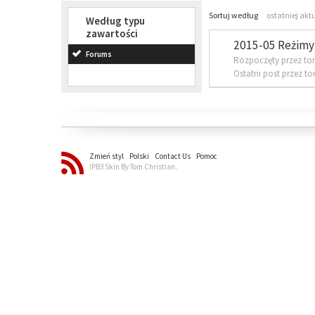
Sortuj według
ostatniej akt
Według typu
zawartości
2015-05 Reżimy 
Forums
Rozpoczęty przez to
Ostatni post przez t
Zmień styl
Polski
Contact Us
Pomoc
IPB3 Skin By Tom Christian.