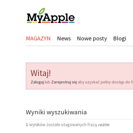
MAGAZYN
News
Nowe posty
Blogi
Witaj!
Zaloguj
lub
Zarejestruj się
aby uzyskać pełny dostęp do f
Wyniki wyszukiwania
1
wyników zostało otagowanych frazą
reżim