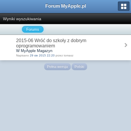
Forum MyApple.pl
Wyniki wyszukiwania
Forums
2015-06 Wróć do szkoły z dobrym
oprogramowaniem
W MyApple Magazyn
Napisano
29 sie 2015 22:20
przez tomasz
Pełna wersja
Polski