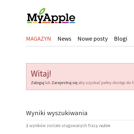
MAGAZYN
News
Nowe posty
Blogi
Witaj!
Zaloguj
lub
Zarejestruj się
aby uzyskać pełny dostęp do f
Wyniki wyszukiwania
1
wyników zostało otagowanych frazą
reżim