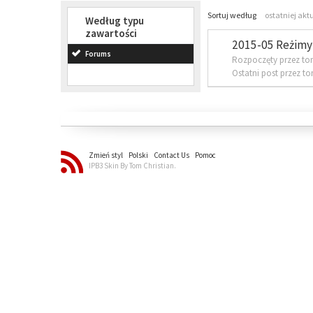
Sortuj według
ostatniej akt
Według typu
zawartości
2015-05 Reżimy 
Forums
Rozpoczęty przez to
Ostatni post przez t
Zmień styl
Polski
Contact Us
Pomoc
IPB3 Skin By Tom Christian.