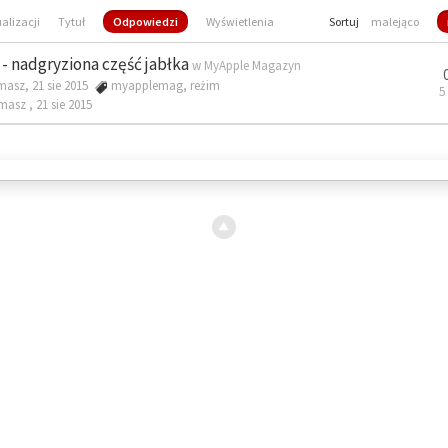
ualizacji
Tytuł
Odpowiedzi
Wyświetlenia
Sortuj
malejąco
- nadgryziona część jabłka
w
MyApple Magazyn
masz, 21 sie 2015
myapplemag
,
reżim
5
omasz ,
21 sie 2015