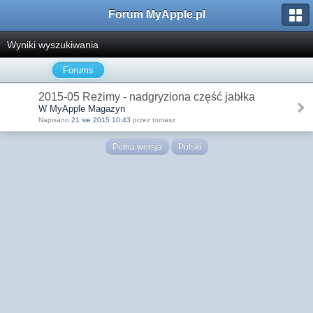
Forum MyApple.pl
Wyniki wyszukiwania
Forums
2015-05 Reżimy - nadgryziona część jabłka
W MyApple Magazyn
Napisano
21 sie 2015 10:43
przez tomasz
Pełna wersja
Polski