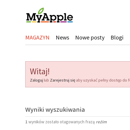
MAGAZYN
News
Nowe posty
Blogi
Witaj!
Zaloguj
lub
Zarejestruj się
aby uzyskać pełny dostęp do f
Wyniki wyszukiwania
1
wyników zostało otagowanych frazą
reżim