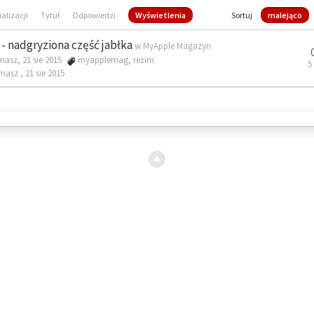
ualizacji
Tytuł
Odpowiedzi
Wyświetlenia
Sortuj
malejąco
- nadgryziona część jabłka
w
MyApple Magazyn
masz, 21 sie 2015
myapplemag
,
reżim
5
omasz ,
21 sie 2015