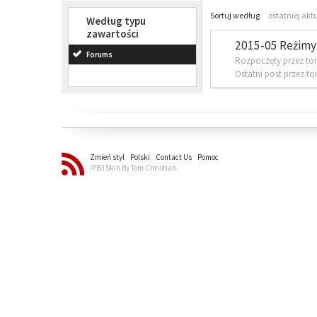
Sortuj według
ostatniej akt
Według typu
zawartości
2015-05 Reżimy 
Forums
Rozpoczęty przez to
Ostatni post przez t
Zmień styl
Polski
Contact Us
Pomoc
IPB3 Skin By Tom Christian.