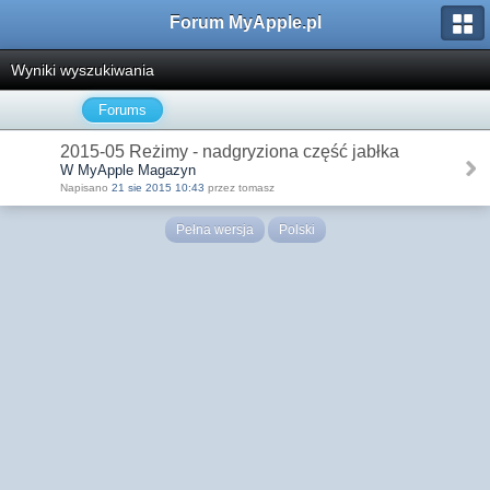
Forum MyApple.pl
Wyniki wyszukiwania
Forums
2015-05 Reżimy - nadgryziona część jabłka
W MyApple Magazyn
Napisano
21 sie 2015 10:43
przez tomasz
Pełna wersja
Polski