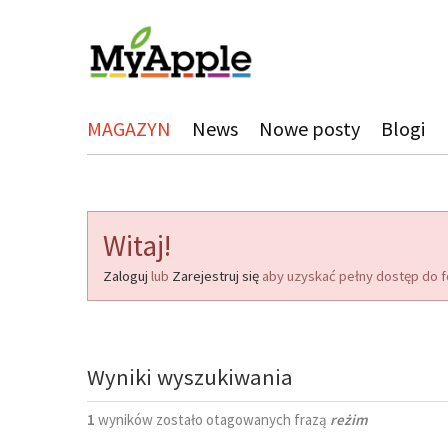
MAGAZYN
News
Nowe posty
Blogi
Witaj!
Zaloguj
lub
Zarejestruj się
aby uzyskać pełny dostęp do f
Wyniki wyszukiwania
1
wyników zostało otagowanych frazą
reżim