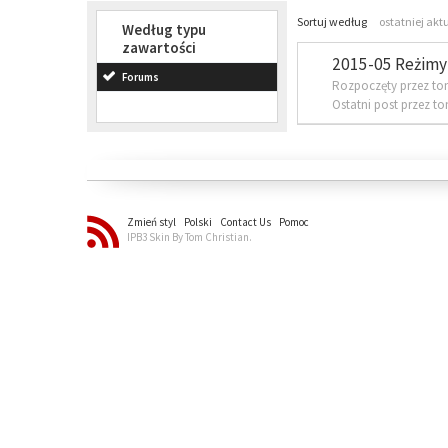
Sortuj według
ostatniej akt
Według typu
zawartości
2015-05 Reżimy 
Forums
Rozpoczęty przez to
Ostatni post przez t
Zmień styl
Polski
Contact Us
Pomoc
IPB3 Skin By Tom Christian.