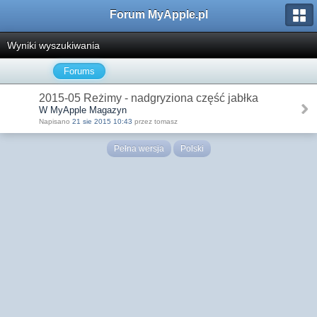
Forum MyApple.pl
Wyniki wyszukiwania
Forums
2015-05 Reżimy - nadgryziona część jabłka
W MyApple Magazyn
Napisano
21 sie 2015 10:43
przez tomasz
Pełna wersja
Polski