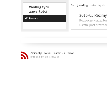
Sortuj według
ostatniej akt
Według typu
zawartości
2015-05 Reżimy 
Forums
Rozpoczęty przez to
Ostatni post przez t
Zmień styl
Polski
Contact Us
Pomoc
IPB3 Skin By Tom Christian.