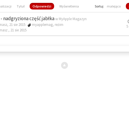
ualizacji
Tytuł
Odpowiedzi
Wyświetlenia
Sortuj
malejąco
- nadgryziona część jabłka
w
MyApple Magazyn
masz, 21 sie 2015
myapplemag
,
reżim
5
omasz ,
21 sie 2015