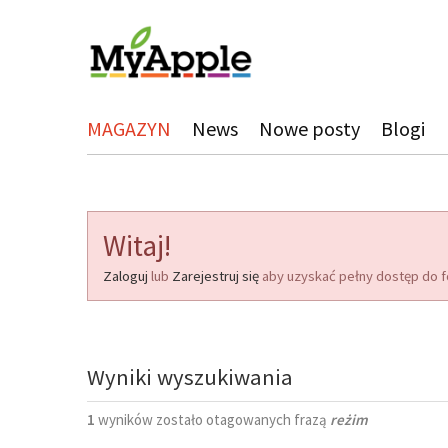
MAGAZYN
News
Nowe posty
Blogi
Witaj!
Zaloguj
lub
Zarejestruj się
aby uzyskać pełny dostęp do f
Wyniki wyszukiwania
1
wyników zostało otagowanych frazą
reżim