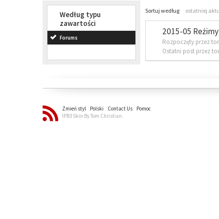
Sortuj według
ostatniej akt
Według typu
zawartości
2015-05 Reżimy 
Forums
Rozpoczęty przez to
Ostatni post przez t
Zmień styl
Polski
Contact Us
Pomoc
IPB3 Skin By Tom Christian.