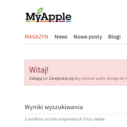
MAGAZYN
News
Nowe posty
Blogi
Witaj!
Zaloguj
lub
Zarejestruj się
aby uzyskać pełny dostęp do f
Wyniki wyszukiwania
1
wyników zostało otagowanych frazą
reżim