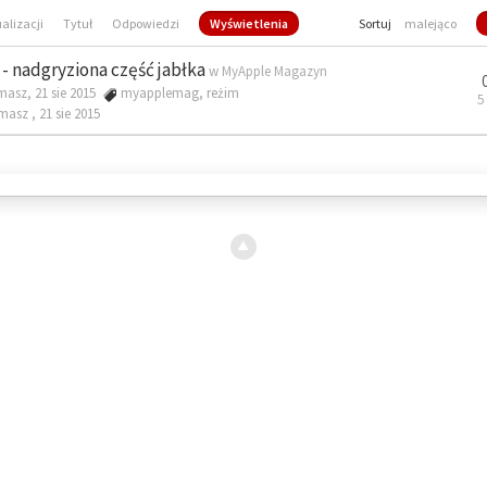
ualizacji
Tytuł
Odpowiedzi
Wyświetlenia
Sortuj
malejąco
- nadgryziona część jabłka
w
MyApple Magazyn
masz, 21 sie 2015
myapplemag
,
reżim
5
omasz ,
21 sie 2015