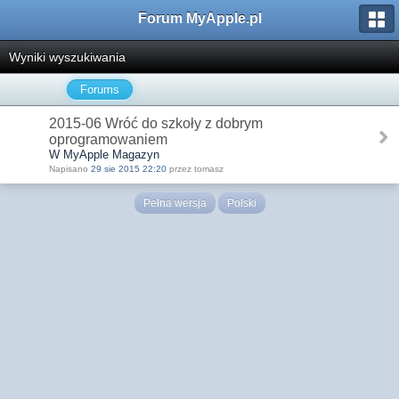
Forum MyApple.pl
Wyniki wyszukiwania
Forums
2015-06 Wróć do szkoły z dobrym
oprogramowaniem
W MyApple Magazyn
Napisano
29 sie 2015 22:20
przez tomasz
Pełna wersja
Polski