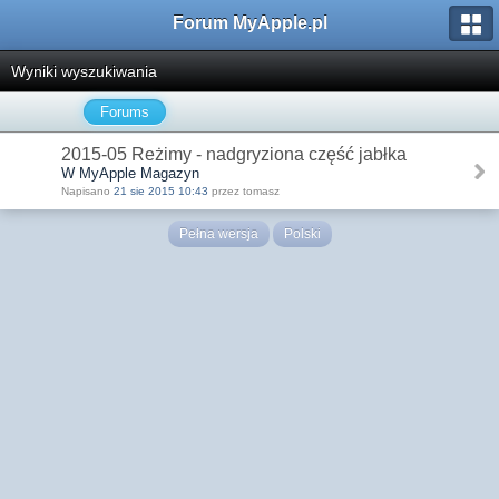
Forum MyApple.pl
Wyniki wyszukiwania
Forums
2015-05 Reżimy - nadgryziona część jabłka
W MyApple Magazyn
Napisano
21 sie 2015 10:43
przez tomasz
Pełna wersja
Polski