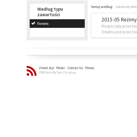
Sortuj według
ostatniej akt
Według typu
zawartości
2015-05 Reżimy 
Forums
Rozpoczęty przez to
Ostatni post przez t
Zmień styl
Polski
Contact Us
Pomoc
IPB3 Skin By Tom Christian.