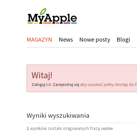
MAGAZYN
News
Nowe posty
Blogi
Witaj!
Zaloguj
lub
Zarejestruj się
aby uzyskać pełny dostęp do f
Wyniki wyszukiwania
1
wyników zostało otagowanych frazą
reżim