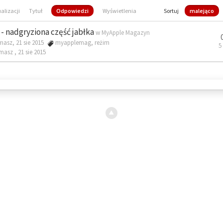
ualizacji
Tytuł
Odpowiedzi
Wyświetlenia
Sortuj
malejąco
- nadgryziona część jabłka
w
MyApple Magazyn
masz, 21 sie 2015
myapplemag
,
reżim
5
omasz ,
21 sie 2015