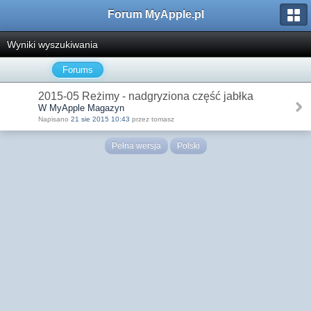
Forum MyApple.pl
Wyniki wyszukiwania
Forums
2015-05 Reżimy - nadgryziona część jabłka
W MyApple Magazyn
Napisano
21 sie 2015 10:43
przez tomasz
Pełna wersja
Polski