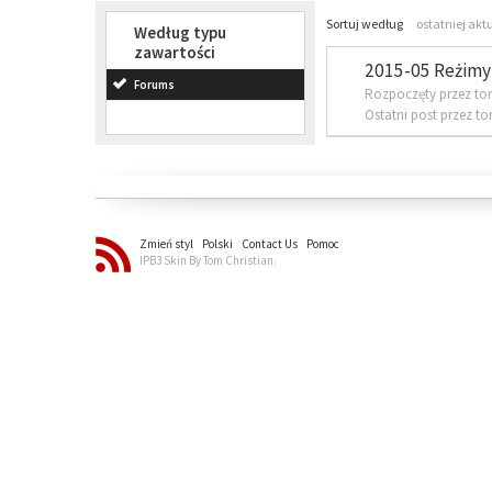
Sortuj według
ostatniej akt
Według typu
zawartości
2015-05 Reżimy 
Forums
Rozpoczęty przez to
Ostatni post przez t
Zmień styl
Polski
Contact Us
Pomoc
IPB3 Skin By Tom Christian.