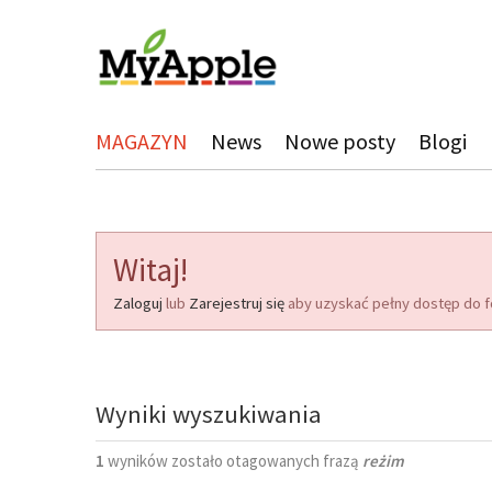
MAGAZYN
News
Nowe posty
Blogi
Witaj!
Zaloguj
lub
Zarejestruj się
aby uzyskać pełny dostęp do f
Wyniki wyszukiwania
1
wyników zostało otagowanych frazą
reżim