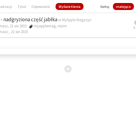
ualizacji
Tytuł
Odpowiedzi
Wyświetlenia
Sortuj
malejąco
- nadgryziona część jabłka
w
MyApple Magazyn
masz, 21 sie 2015
myapplemag
,
reżim
5
omasz ,
21 sie 2015