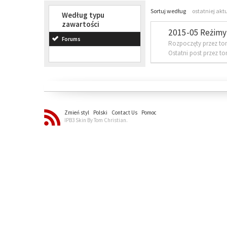
Sortuj według
ostatniej akt
Według typu
zawartości
2015-05 Reżimy 
Forums
Rozpoczęty przez to
Ostatni post przez t
Zmień styl
Polski
Contact Us
Pomoc
IPB3 Skin By Tom Christian.