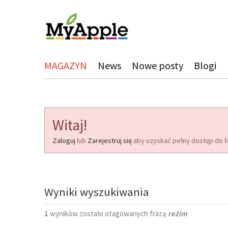
MAGAZYN
News
Nowe posty
Blogi
Witaj!
Zaloguj
lub
Zarejestruj się
aby uzyskać pełny dostęp do f
Wyniki wyszukiwania
1
wyników zostało otagowanych frazą
reżim