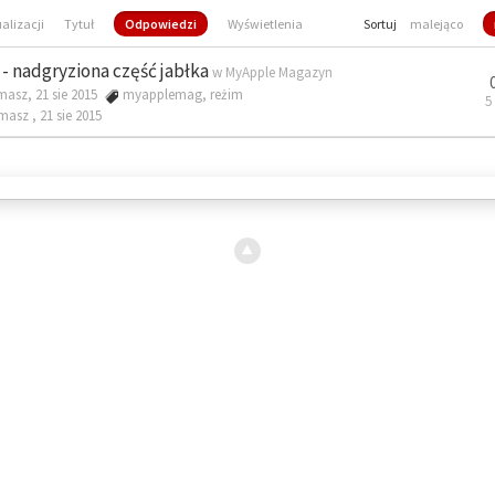
ualizacji
Tytuł
Odpowiedzi
Wyświetlenia
Sortuj
malejąco
- nadgryziona część jabłka
w
MyApple Magazyn
masz, 21 sie 2015
myapplemag
,
reżim
5
omasz ,
21 sie 2015