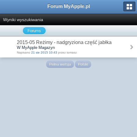
Forum MyApple.pl
Wyniki wyszukiwania
Forums
2015-05 Reżimy - nadgryziona część jabłka
W MyApple Magazyn
Napisano
21 sie 2015 10:43
przez tomasz
Pełna wersja
Polski