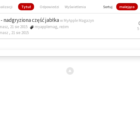
ualizacji
Tytuł
Odpowiedzi
Wyświetlenia
Sortuj
malejąco
- nadgryziona część jabłka
w
MyApple Magazyn
masz, 21 sie 2015
myapplemag
,
reżim
5
omasz ,
21 sie 2015