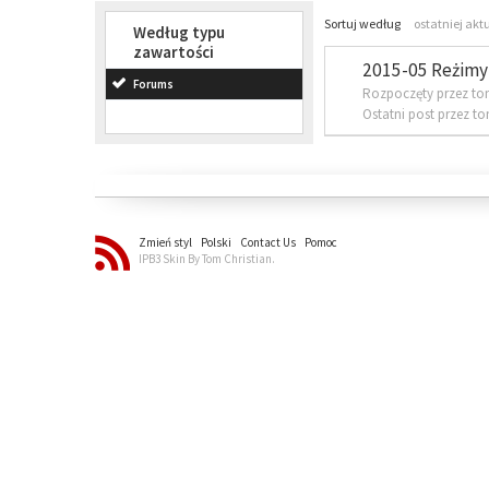
Sortuj według
ostatniej akt
Według typu
zawartości
2015-05 Reżimy 
Forums
Rozpoczęty przez to
Ostatni post przez t
Zmień styl
Polski
Contact Us
Pomoc
IPB3 Skin By Tom Christian.