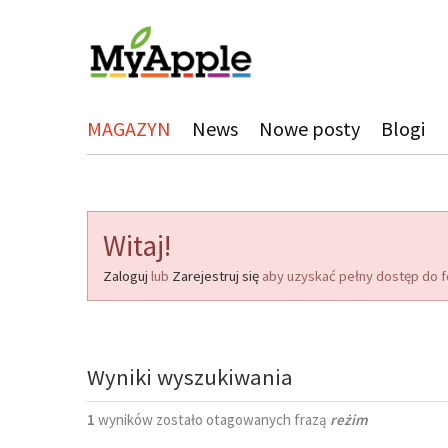
MAGAZYN
News
Nowe posty
Blogi
Witaj!
Zaloguj
lub
Zarejestruj się
aby uzyskać pełny dostęp do f
Wyniki wyszukiwania
1
wyników zostało otagowanych frazą
reżim