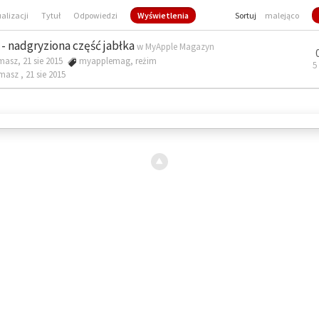
ualizacji
Tytuł
Odpowiedzi
Wyświetlenia
Sortuj
malejąco
- nadgryziona część jabłka
w
MyApple Magazyn
masz, 21 sie 2015
myapplemag
,
reżim
5
omasz ,
21 sie 2015