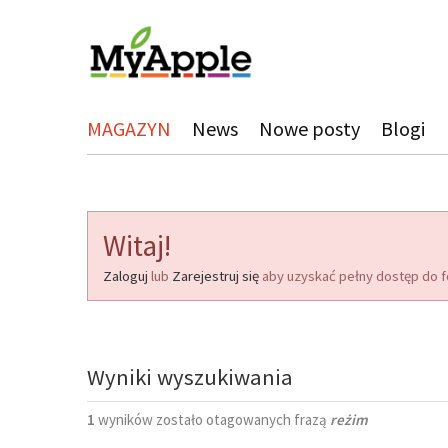
MAGAZYN
News
Nowe posty
Blogi
Witaj!
Zaloguj
lub
Zarejestruj się
aby uzyskać pełny dostęp do f
Wyniki wyszukiwania
1
wyników zostało otagowanych frazą
reżim