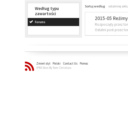
Sortuj według
ostatniej akt
Według typu
zawartości
2015-05 Reżimy 
Forums
Rozpoczęty przez to
Ostatni post przez t
Zmień styl
Polski
Contact Us
Pomoc
IPB3 Skin By Tom Christian.