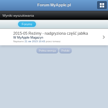
Forum MyApple.pl
Wyniki wyszukiwania
Forums
2015-05 Reżimy - nadgryziona część jabłka
W MyApple Magazyn
Napisano
21 sie 2015 10:43
przez tomasz
Pełna wersja
Polski