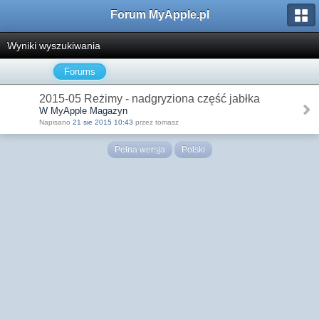
Forum MyApple.pl
Wyniki wyszukiwania
Forums
2015-05 Reżimy - nadgryziona część jabłka
W MyApple Magazyn
Napisano
21 sie 2015 10:43
przez tomasz
Pełna wersja
Polski