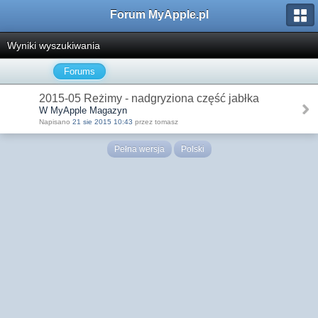
Forum MyApple.pl
Wyniki wyszukiwania
Forums
2015-05 Reżimy - nadgryziona część jabłka
W MyApple Magazyn
Napisano
21 sie 2015 10:43
przez tomasz
Pełna wersja
Polski