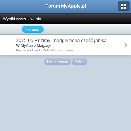
Forum MyApple.pl
Wyniki wyszukiwania
Forums
2015-05 Reżimy - nadgryziona część jabłka
W MyApple Magazyn
Napisano
21 sie 2015 10:43
przez tomasz
Pełna wersja
Polski