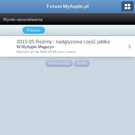
Forum MyApple.pl
Wyniki wyszukiwania
Forums
2015-05 Reżimy - nadgryziona część jabłka
W MyApple Magazyn
Napisano
21 sie 2015 10:43
przez tomasz
Pełna wersja
Polski