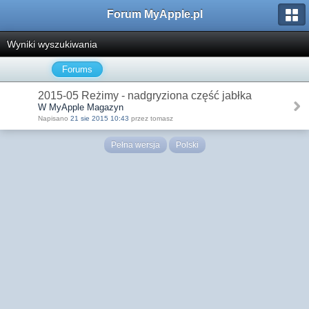
Forum MyApple.pl
Wyniki wyszukiwania
Forums
2015-05 Reżimy - nadgryziona część jabłka
W MyApple Magazyn
Napisano
21 sie 2015 10:43
przez tomasz
Pełna wersja
Polski